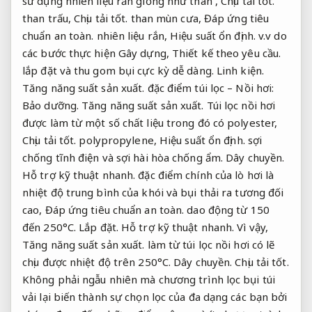
sử dụng nhiên liệu rắn giống như than ,
Chịu tải tốt.
than trấu,
Chịu tải tốt.
than mùn cưa,
Đáp ứng tiêu
chuẩn an toàn.
nhiên liệu rắn,
Hiệu suất ổn định.
v.v do
các bước thực hiện Gây dựng,
Thiết kế theo yêu cầu.
lắp đặt và thu gom bụi cực kỳ dễ dàng.
Linh kiện.
Tăng năng suất sản xuất.
đặc điểm túi lọc – Nồi hơi:
Bảo dưỡng.
Tăng năng suất sản xuất.
Túi lọc nồi hơi
được làm từ một số chất liệu trong đó có polyester,
Chịu tải tốt.
polypropylene,
Hiệu suất ổn định.
sợi
chống tĩnh điện và sợi hài hòa chống ẩm.
Dây chuyền.
Hỗ trợ kỹ thuật nhanh.
đặc điểm chính của lò hơi là
nhiệt độ trung bình của khói và bụi thải ra tương đối
cao,
Đáp ứng tiêu chuẩn an toàn.
dao động từ 150
đến 250°C.
Lắp đặt.
Hỗ trợ kỹ thuật nhanh.
Vì vậy,
Tăng năng suất sản xuất.
làm từ túi lọc nồi hơi có lẽ
chịu được nhiệt độ trên 250°C.
Dây chuyền.
Chịu tải tốt.
Không phải ngẫu nhiên mà chương trình lọc bụi túi
vải lại biến thành sự chọn lọc của đa dạng các bạn bởi