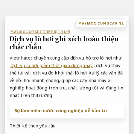
Bỏ
qua
nội
MAYMOC.CUNGCAP.NL
dung
MÁY MÓC CƠ KHÍ THIẾT BỊ LÒ LƠI
Dịch vụ lò hơi ghi xích hoàn thiện
chắc chắn
Vietnhatec chuyên cung cấp dịch vụ hỗ trợ lò hơi như:
Dịch vụ lò hơi giảm thời gian dừng máy
, dịch vụ thay
thế túi vải, dịch vụ đo khói thải lò hơi. Xử lý các vấn đề
về nồi hơi nhanh chóng, giúp các c.ty nhà máy xí
nghiệp hoạt động trơn tru, chất lượng tốt và đáng tin
nhát trên thị trường
Bộ làm mềm nước công nghiệp dễ bảo trì
Thiết kế theo yêu cầu.