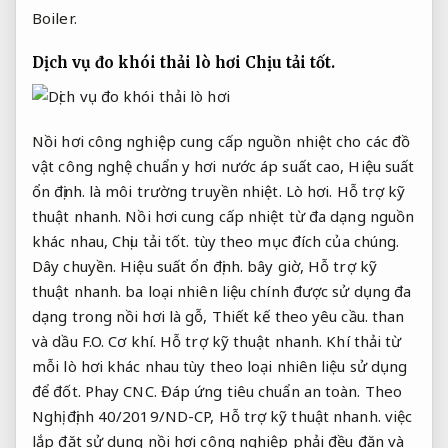
Boiler.
Dịch vụ đo khói thải lò hơi
Chịu tải tốt.
Nồi hơi công nghiệp cung cấp nguồn nhiệt cho các đồ
vật công nghệ chuẩn y hơi nước áp suất cao,
Hiệu suất
ổn định.
là môi trường truyền nhiệt.
Lò hơi.
Hỗ trợ kỹ
thuật nhanh.
Nồi hơi cung cấp nhiệt từ đa dạng nguồn
khác nhau,
Chịu tải tốt.
tùy theo mục đích của chúng.
Dây chuyền.
Hiệu suất ổn định.
bây giờ,
Hỗ trợ kỹ
thuật nhanh.
ba loại nhiên liệu chính được sử dụng đa
dạng trong nồi hơi là gỗ,
Thiết kế theo yêu cầu.
than
và dầu F.O.
Cơ khí.
Hỗ trợ kỹ thuật nhanh.
Khí thải từ
mỗi lò hơi khác nhau tùy theo loại nhiên liệu sử dụng
để đốt.
Phay CNC.
Đáp ứng tiêu chuẩn an toàn.
Theo
Nghị định 40/2019/ND-CP,
Hỗ trợ kỹ thuật nhanh.
việc
lắp đặt sử dụng nồi hơi công nghiệp phải đều đặn và