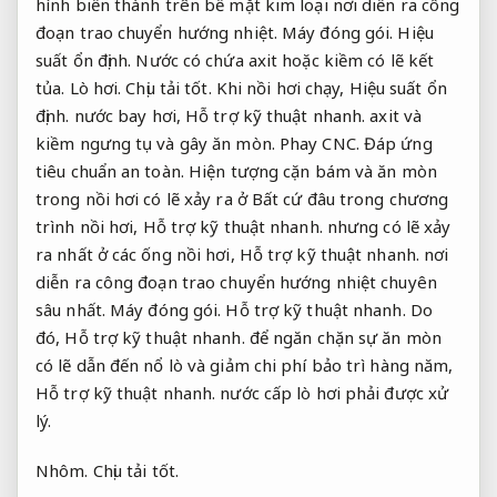
hình biến thành trên bề mặt kim loại nơi diễn ra công
đoạn trao chuyển hướng nhiệt.
Máy đóng gói.
Hiệu
suất ổn định.
Nước có chứa axit hoặc kiềm có lẽ kết
tủa.
Lò hơi.
Chịu tải tốt.
Khi nồi hơi chạy,
Hiệu suất ổn
định.
nước bay hơi,
Hỗ trợ kỹ thuật nhanh.
axit và
kiềm ngưng tụ và gây ăn mòn.
Phay CNC.
Đáp ứng
tiêu chuẩn an toàn.
Hiện tượng cặn bám và ăn mòn
trong nồi hơi có lẽ xảy ra ở Bất cứ đâu trong chương
trình nồi hơi,
Hỗ trợ kỹ thuật nhanh.
nhưng có lẽ xảy
ra nhất ở các ống nồi hơi,
Hỗ trợ kỹ thuật nhanh.
nơi
diễn ra công đoạn trao chuyển hướng nhiệt chuyên
sâu nhất.
Máy đóng gói.
Hỗ trợ kỹ thuật nhanh.
Do
đó,
Hỗ trợ kỹ thuật nhanh.
để ngăn chặn sự ăn mòn
có lẽ dẫn đến nổ lò và giảm chi phí bảo trì hàng năm,
Hỗ trợ kỹ thuật nhanh.
nước cấp lò hơi phải được xử
lý.
Nhôm.
Chịu tải tốt.