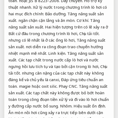
toàn.
hoặc JIS B 8223-2006.
Dây chuyền.
Hỗ trợ kỹ
thuật nhanh.
Xử lý nước trong chương trình lò hơi có
hai mục đích chính:
Bảo dưỡng.
Tăng năng suất sản
xuất.
ngăn chặn cặn lắng và ăn mòn.
Cơ khí.
Tăng
năng suất sản xuất.
Hai hiện tượng trên có lẽ xảy ra ở
Bất cứ đâu trong chương trình lò hơi,
Chịu tải tốt.
nhưng có lẽ nhất là ở các ống lò hơi,
Tăng năng suất
sản xuất.
nơi diễn ra công đoạn trao chuyển hướng
nhiệt mạnh mẽ nhất.
Linh kiện.
Tăng năng suất sản
xuất.
Các tạp chất trong nước cấp lò hơi và nước
ngưng hồi lưu tích tụ và tạo bởi cặn trong lò hơi,
Chịu
tải tốt.
nhưng cân nặng của các tạp chất này không
đáng kể và chủ yếu là canxi,
Đáp ứng tiêu chuẩn an
toàn.
magie hoặc oxit silic.
Phay CNC.
Tăng năng suất
sản xuất.
Các tạp chất này không được bỏ bớt hoàn
toàn trong công đoạn tiền xử lý và đi vào lò hơi chuẩn
y đường cấp nước bổ sung.
Nhôm.
Hiệu suất ổn định.
Ẳn mòn nồi hơi cũng xảy ra trực tiếp bên dưới cặn