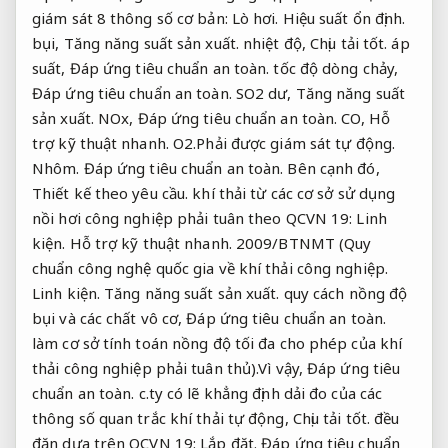
giám sát 8 thông số cơ bản:
Lò hơi.
Hiệu suất ổn định.
bụi,
Tăng năng suất sản xuất.
nhiệt độ,
Chịu tải tốt.
áp
suất,
Đáp ứng tiêu chuẩn an toàn.
tốc độ dòng chảy,
Đáp ứng tiêu chuẩn an toàn.
SO2 dư,
Tăng năng suất
sản xuất.
NOx,
Đáp ứng tiêu chuẩn an toàn.
CO,
Hỗ
trợ kỹ thuật nhanh.
O2.Phải được giám sát tự động.
Nhôm.
Đáp ứng tiêu chuẩn an toàn.
Bên cạnh đó,
Thiết kế theo yêu cầu.
khí thải từ các cơ sở sử dụng
nồi hơi công nghiệp phải tuân theo QCVN 19:
Linh
kiện.
Hỗ trợ kỹ thuật nhanh.
2009/BTNMT (Quy
chuẩn công nghệ quốc gia về khí thải công nghiệp.
Linh kiện.
Tăng năng suất sản xuất.
quy cách nồng độ
bụi và các chất vô cơ,
Đáp ứng tiêu chuẩn an toàn.
làm cơ sở tính toán nồng độ tối đa cho phép của khí
thải công nghiệp phải tuân thủ).Vì vậy,
Đáp ứng tiêu
chuẩn an toàn.
c.ty có lẽ khẳng định dải đo của các
thông số quan trắc khí thải tự động,
Chịu tải tốt.
đều
đặn dựa trên QCVN 19:
Lắp đặt.
Đáp ứng tiêu chuẩn